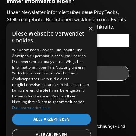
Immer informiert bleiben?
Unser Newsletter informiert über neue PropTechs,
Stellenangebote, Branchenentwicklungen und Events
×
– kuratiert für Entscheider:innen und Fachkräfte.
Diese Webseite verwendet
Cookies.
Wir verwenden Cookies, um Inhalte und
Mit Absenden des Formulars akzeptiere ich die
Anzeigen zu personalisieren und unseren
Datenschutzbestimmungen
.
Datenverkehr zu analysieren. Wir geben
Informationen über Ihre Nutzung unserer
Website auch an unsere Werbe- und
Analysepartner weiter, die diese
möglicherweise mit anderen Informationen
kombinieren, die Sie ihnen bereitgestellt
haben oder die sie im Rahmen Ihrer
Nutzung ihrer Dienste gesammelt haben.
Datenschutzrichtlinie
Impressum
Datenschutz
ALLE AKZEPTIEREN
© 2025 Europäisches Bildungszentrum der Wohnungs- und
Immobilienwirtschaft.
ALLE ABLEHNEN