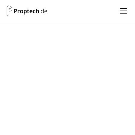
Alle PropMatches
Cleveron AG