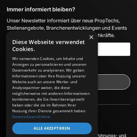
Immer informiert bleiben?
Unser Newsletter informiert über neue PropTechs,
Stellenangebote, Branchenentwicklungen und Events
×
– kuratiert für Entscheider:innen und Fachkräfte.
Diese Webseite verwendet
Cookies.
Wir verwenden Cookies, um Inhalte und
Mit Absenden des Formulars akzeptiere ich die
Anzeigen zu personalisieren und unseren
Datenschutzbestimmungen
.
Datenverkehr zu analysieren. Wir geben
Informationen über Ihre Nutzung unserer
Website auch an unsere Werbe- und
Analysepartner weiter, die diese
möglicherweise mit anderen Informationen
kombinieren, die Sie ihnen bereitgestellt
haben oder die sie im Rahmen Ihrer
Nutzung ihrer Dienste gesammelt haben.
Datenschutzrichtlinie
Impressum
Datenschutz
ALLE AKZEPTIEREN
© 2025 Europäisches Bildungszentrum der Wohnungs- und