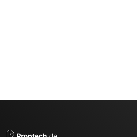
Maklaro GmbH
Webseite
nikolai.roth+5@gmail.com
040 228 178 520
Folge uns auf Social Media