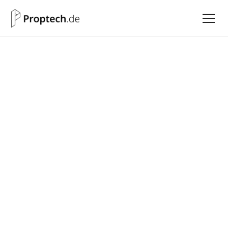
Alle PropMatches
Maklaro GmbH