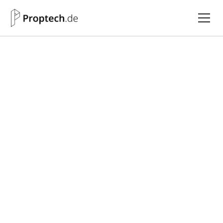
Alle PropMatches
Modoplus GmbH